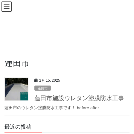
コ
ナ
ン
ビ
テ
ゲ
ン
ー
施工事例
ツ
シ
へ
ョ
ス
ン
HOME
施工事例
埼玉県
蓮田市
キ
に
ッ
移
プ
動
蓮田市
2月 15, 2025
蓮田市
蓮田市施設ウレタン塗膜防水工事
蓮田市のウレタン塗膜防水工事です！ before after
最近の投稿